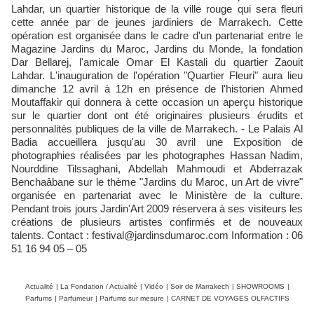
Lahdar, un quartier historique de la ville rouge qui sera fleuri
cette année par de jeunes jardiniers de Marrakech. Cette
opération est organisée dans le cadre d'un partenariat entre le
Magazine Jardins du Maroc, Jardins du Monde, la fondation
Dar Bellarej, l'amicale Omar El Kastali du quartier Zaouit
Lahdar. L'inauguration de l'opération "Quartier Fleuri" aura lieu
dimanche 12 avril à 12h en présence de l'historien Ahmed
Moutaffakir qui donnera à cette occasion un aperçu historique
sur le quartier dont ont été originaires plusieurs érudits et
personnalités publiques de la ville de Marrakech. - Le Palais Al
Badia accueillera jusqu'au 30 avril une Exposition de
photographies réalisées par les photographes Hassan Nadim,
Nourddine Tilssaghani, Abdellah Mahmoudi et Abderrazak
Benchaâbane sur le thème "Jardins du Maroc, un Art de vivre"
organisée en partenariat avec le Ministère de la culture.
Pendant trois jours Jardin'Art 2009 réservera à ses visiteurs les
créations de plusieurs artistes confirmés et de nouveaux
talents. Contact : festival@jardinsdumaroc.com Information : 06
51 16 94 05 – 05
Actualité
|
La Fondation / Actualité
|
Vidéo
|
Soir de Marrakech
|
SHOWROOMS
|
Parfums
|
Parfumeur
|
Parfums sur mesure
|
CARNET DE VOYAGES OLFACTIFS