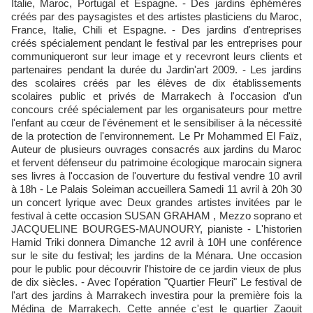
Italie, Maroc, Portugal et Espagne. - Des jardins éphémères
créés par des paysagistes et des artistes plasticiens du Maroc,
France, Italie, Chili et Espagne. - Des jardins d'entreprises
créés spécialement pendant le festival par les entreprises pour
communiqueront sur leur image et y recevront leurs clients et
partenaires pendant la durée du Jardin'art 2009. - Les jardins
des scolaires créés par les élèves de dix établissements
scolaires public et privés de Marrakech à l'occasion d'un
concours créé spécialement par les organisateurs pour mettre
l'enfant au cœur de l'événement et le sensibiliser à la nécessité
de la protection de l'environnement. Le Pr Mohammed El Faïz,
Auteur de plusieurs ouvrages consacrés aux jardins du Maroc
et fervent défenseur du patrimoine écologique marocain signera
ses livres à l'occasion de l'ouverture du festival vendre 10 avril
à 18h - Le Palais Soleiman accueillera Samedi 11 avril à 20h 30
un concert lyrique avec Deux grandes artistes invitées par le
festival à cette occasion SUSAN GRAHAM , Mezzo soprano et
JACQUELINE BOURGES-MAUNOURY, pianiste - L'historien
Hamid Triki donnera Dimanche 12 avril à 10H une conférence
sur le site du festival; les jardins de la Ménara. Une occasion
pour le public pour découvrir l'histoire de ce jardin vieux de plus
de dix siècles. - Avec l'opération "Quartier Fleuri" Le festival de
l'art des jardins à Marrakech investira pour la première fois la
Médina de Marrakech. Cette année c'est le quartier Zaouit