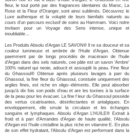
fleur, le tout porté par des fragrances identaires du Maroc, La
Rose et la Fleur d’Oranger, sont ainsi sublimés. Découvrez le
Luxe authenque et la volupté de leurs bienfaits naturels au
cours d’un parcours exclusif de soins au Hammam. Voici notre
invitaon pour un Voyage des Sens intense, unique et
inoubliable…
Les Produits Absolu d'Argan LE SAVON® Il re sa douceur et sa
couleur lumineuse et ambrée de l’Huile d’Argan. Obtenue
paemment par de longs procédés de macéraon de l’huile
d’Argan dans des sels naturels, cee pâte est un savon ‘Ambre’
100% naturel qui neoie, adoucit et assouplit la peau. Fine fleur
du Ghassoul® Obtenue après plusieurs lavages à parr du
Ghassoul, la fine fleur du Ghassoul, constuée uniquement des
argiles fines, est riche en oligo-‐éléments. Elle peut absorber
jusqu’à dix fois son poids d’eau et are les toxines à la surface
de la peau pour les évacuer. La fine f leur du Ghassoul possède
des vertus cicatrisantes, désinfectantes et antalgiques. En
enveloppement, elle smule la circulaon et les échanges
sanguins et lymphaques. Absolu d'Argan L’HUILE® Extrait à
froid et à parr d’Amandes d’Argan de haute qualité, l’Absolu
d’Argan est l'huile cristalline la plus riche en vitamine E. En plus
de son effet hydratant, l’Absolu d’Argan est performant dans la