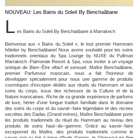
NOUVEAU: Les Bains du Soleil By Benchaâbane
L
es Bains du Soleil By Benchaâbane à Marrakech
Bienvenue aux « Bains du Soleil », le tout premier Hammam
hôtelier by Benchaâbane! Nous avons souhaité pour les soins
tradionnels orientaux du Spa Lounge by NUXE du Pullman
Marrakech -Palmeraie Resort & Spa, vous inviter à un voyage
onirique de Bien-‐Être olfacf et sensuel. Maître Benchaâbane,
premier Parfumeur marocain, nous a fait l’honneur de
développer spécialement pour nous une gamme de produits
cosméques d’excepon dédiés aux rituels du Hammam et aux
soins du corps, issus des richesses de la Culture et de la
Nature marocaines. Riche de sa grande expérience de parfums
de luxe, hérier d’une longue tradion familiale dans le domaine
des soins du corps et du savoir-‐faire légendaire et des recees
secrètes des Dadas (Grand-mères), Maître Benchaâbane porte
les produits tradionnels du rituel du Hammam au niveau des
produits de soins haut-‐de-‐gamme. Grâce au savoir-‐faire
exceponnel du Maître, des produits tradionnels comme le
savon noir ici fait à base d’huile d’argan, le Ghassoul en fine