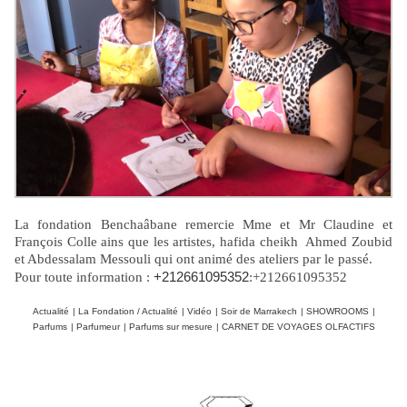
La fondation Benchaâbane remercie Mme et Mr Claudine et
François Colle ains que les artistes, hafida cheikh Ahmed Zoubid
et Abdessalam Messouli qui ont animé des ateliers par le passé.
+212661095352
Pour toute information :
:+212661095352
Actualité
|
La Fondation / Actualité
|
Vidéo
|
Soir de Marrakech
|
SHOWROOMS
|
Parfums
|
Parfumeur
|
Parfums sur mesure
|
CARNET DE VOYAGES OLFACTIFS