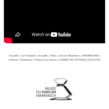
Actualité
|
La Fondation / Actualité
|
Vidéo
|
Soir de Marrakech
|
SHOWROOMS
|
Parfums
|
Parfumeur
|
Parfums sur mesure
|
CARNET DE VOYAGES OLFACTIFS